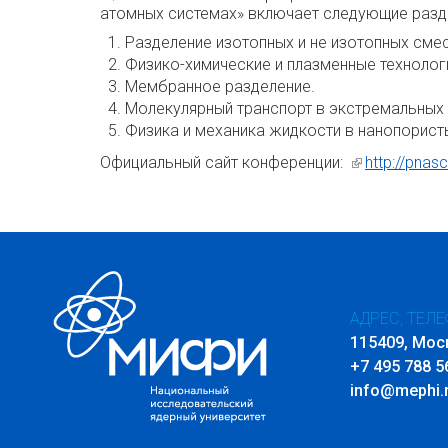
атомных системах» включает следующие разд
Разделение изотопных и не изотопных смес
Физико-химические и плазменные технолог
Мембранное разделение.
Молекулярный транспорт в экстремальных 
Физика и механика жидкости в нанопорист
Официальный сайт конференции:
(внешняя сс
http://pnas
АДРЕС, ТЕЛЕ
115409, Мос
+7 495 788 5
info@mephi.